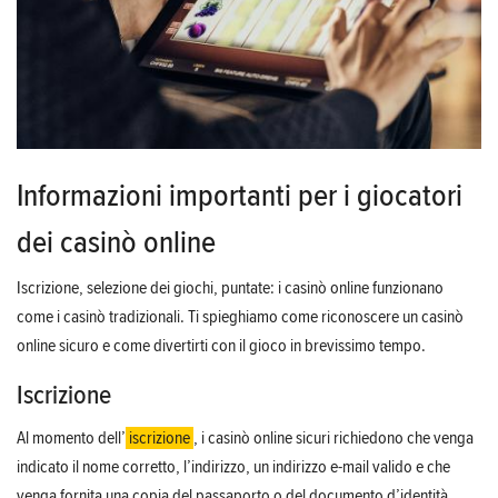
Informazioni importanti per i giocatori
dei casinò online
Iscrizione, selezione dei giochi, puntate: i casinò online funzionano
come i casinò tradizionali. Ti spieghiamo come riconoscere un casinò
online sicuro e come divertirti con il gioco in brevissimo tempo.
Iscrizione
Al momento dell’
iscrizione
, i casinò online sicuri richiedono che venga
indicato il nome corretto, l’indirizzo, un indirizzo e-mail valido e che
venga fornita una copia del passaporto o del documento d’identità.