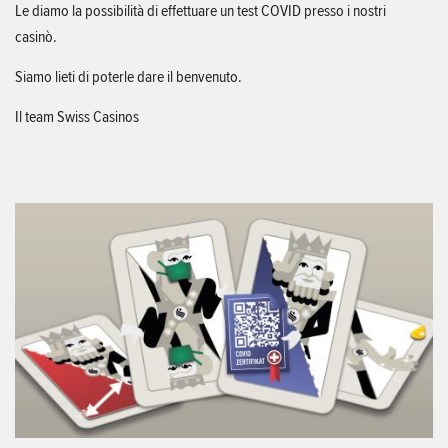
Le diamo la possibilità di effettuare un test COVID presso i nostri
casinò.
Siamo lieti di poterle dare il benvenuto.
Il team Swiss Casinos