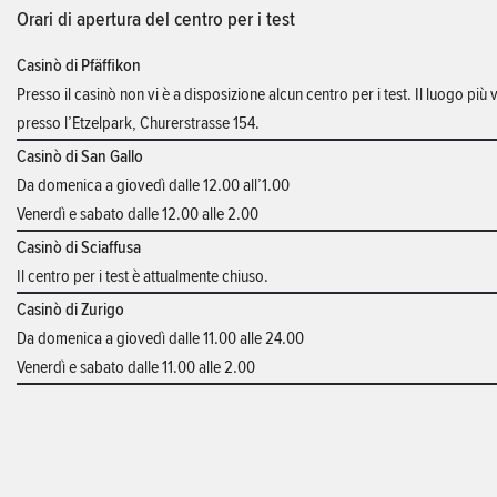
Orari di apertura del centro per i test
Casinò di Pfäffikon
Presso il casinò non vi è a disposizione alcun centro per i test. Il luogo più vi
presso l’Etzelpark, Churerstrasse 154.
Casinò di San Gallo
Da domenica a giovedì dalle 12.00 all’1.00
Venerdì e sabato dalle 12.00 alle 2.00
Casinò di Sciaffusa
Il centro per i test è attualmente chiuso.
Casinò di Zurigo
Da domenica a giovedì dalle 11.00 alle 24.00
Venerdì e sabato dalle 11.00 alle 2.00