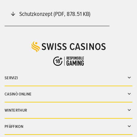
Schutzkonzept (PDF, 878.51 KB)
SERVIZI
Ope
CASINÒ ONLINE
Ope
WINTERTHUR
Ope
PFÄFFIKON
Ope