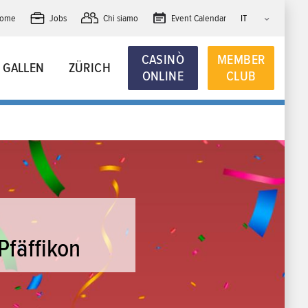
ome
Jobs
Chi siamo
Event Calendar
CASINÒ
MEMBER
. GALLEN
ZÜRICH
ONLINE
CLUB
Pfäffikon