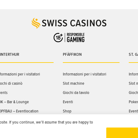
INTERTHUR
PFÄFFIKON
ST. 
formazioni per i visitatori
Informazioni per i visitatori
Inform
ochi di casinò
Slot machine
Slot 
vents
Giochi da tavolo
Gioch
OK – Bar & Lounge
Eventi
Poke
OPFBAU – Eventlocation
Shop
Event
hop
Shop
ite. If you continue, we'll assume that you are happy to