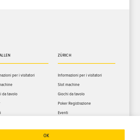
GALLEN
ZÜRICH
azioni per i visitatori
Informazioni per i visitatori
machine
Slot machine
i da tavolo
Giochi da tavolo
r
Poker Registrazione
i
Eventi
Restaurants
Packages
OK