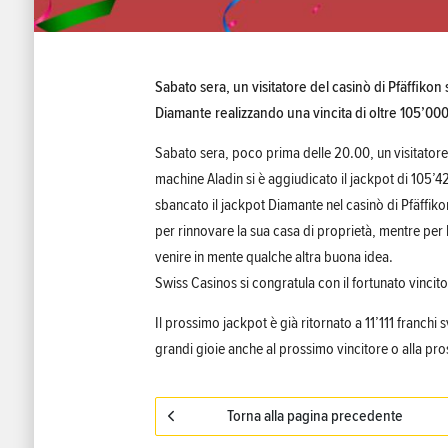
Sabato sera, un visitatore del casinò di Pfäffikon 
Diamante realizzando una vincita di oltre 105’000 
Sabato sera, poco prima delle 20.00, un visitatore
machine Aladin si è aggiudicato il jackpot di 105’424
sbancato il jackpot Diamante nel casinò di Pfäffiko
per rinnovare la sua casa di proprietà, mentre per l
venire in mente qualche altra buona idea.
Swiss Casinos si congratula con il fortunato vincito
Il prossimo jackpot è già ritornato a 11’111 franchi 
grandi gioie anche al prossimo vincitore o alla pro
Torna alla pagina precedente