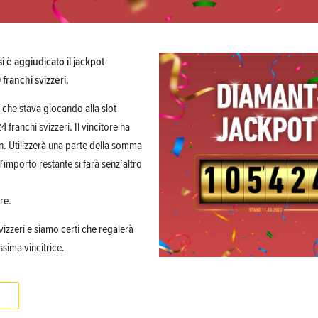
si è aggiudicato il jackpot
franchi svizzeri.
 che stava giocando alla slot
 franchi svizzeri. Il vincitore ha
n. Utilizzerà una parte della somma
’importo restante si farà senz’altro
re.
svizzeri e siamo certi che regalerà
ssima vincitrice.