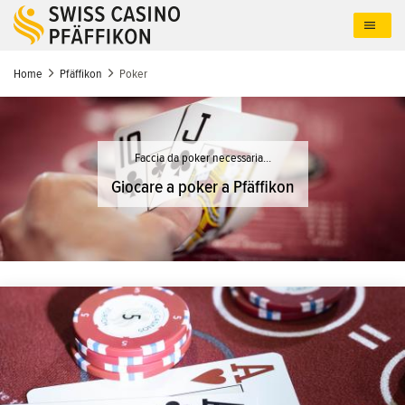
Skip
to
main
content
Home
Pfäffikon
Poker
Faccia da poker necessaria...
Giocare a poker a Pfäffikon